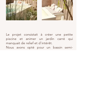
Le projet consistait à créer une petite
piscine et animer un jardin carré qui
manquait de relief et d'intérêt.
Nous avons opté pour un bassin semi-
enterré qui s'inscrivait plus naturellement
qu'une piscine traditionnelle dans le
contexte et qui offrait par ailleurs la
possibilité de s'asseoir sur le rebord conçu à
hauteur d'assise, créant un véritable espace
de convivialité.
Les matériaux ont été choisis en fonction de
l'environnement : les margelles proviennent
d'une carrière voisine dans le Périgord, et la
couleur sable de l'enduit et du liner font
écho au mur de pierre adjacent.
L'ensemble s'intègre naturellement dans le
paysage.