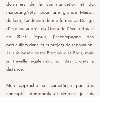
domaines de la communication et du
marketing/retail pour une grande Maison
de luxe, j'ai décidé de me former au Design
d'Espace auprès du Greta de l'école Boulle
en 2020. Depuis, j'accompagne des
particuliers dans leurs projets de rénovation.
Je suis basée entre Bordeaux et Paris, mais
je travaille également sur des projets à
distance.
Mon approche se caractérise par des
concepts intemporels et simples; je suis
profondément sensible au charme et à
l'atmosphère que dégagent les lieux, et
j'essaie de préserver ou d'insuffler ce
supplément d'âme
aux projets que je
conçois.